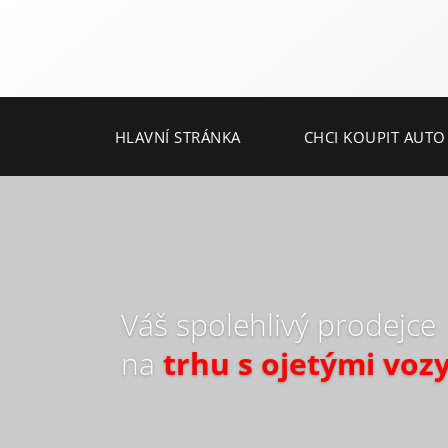
HLAVNÍ STRÁNKA
CHCI KOUPIT AUTO
Váš spolehlivý prodejce
na
trhu s ojetými voz