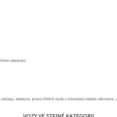
úhlem otevírání
stavy, exekuce, práva třetích osob,v minulosti nebylo odcizeno, 
VOZY VE STEJNÉ KATEGORII