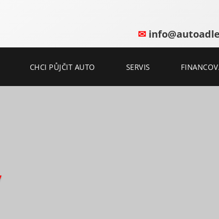
✉
info@autoadle
CHCI PŮJČIT AUTO
SERVIS
FINANCOV
y