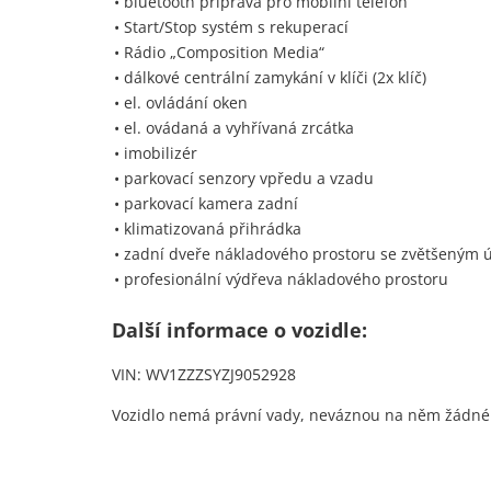
• bluetooth příprava pro mobilní telefon
• Start/Stop systém s rekuperací
• Rádio „Composition Media“
• dálkové centrální zamykání v klíči (2x klíč)
• el. ovládání oken
• el. ovádaná a vyhřívaná zrcátka
• imobilizér
• parkovací senzory vpředu a vzadu
• parkovací kamera zadní
• klimatizovaná přihrádka
• zadní dveře nákladového prostoru se zvětšeným 
• profesionální výdřeva nákladového prostoru
Další informace o vozidle:
VIN: WV1ZZZSYZJ9052928
Vozidlo nemá právní vady, neváznou na něm žádné zá