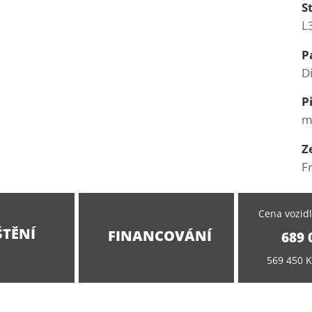
S
L
P
D
P
m
Z
F
Cena vozidl
ŠTĚNÍ
FINANCOVÁNÍ
689 
569 450 