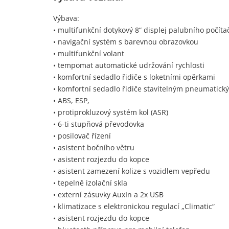
Výbava:
• multifunkční dotykový 8“ displej palubního počíta
• navigační systém s barevnou obrazovkou
• multifunkční volant
• tempomat automatické udržování rychlosti
• komfortní sedadlo řidiče s loketními opěrkami
• komfortní sedadlo řidiče stavitelným pneumatic
• ABS, ESP,
• protiprokluzový systém kol (ASR)
• 6-ti stupňová převodovka
• posilovač řízení
• asistent bočního větru
• asistent rozjezdu do kopce
• asistent zamezení kolize s vozidlem vepředu
• tepelně izolační skla
• externí zásuvky AuxIn a 2x USB
• klimatizace s elektronickou regulací „Climatic“
• asistent rozjezdu do kopce