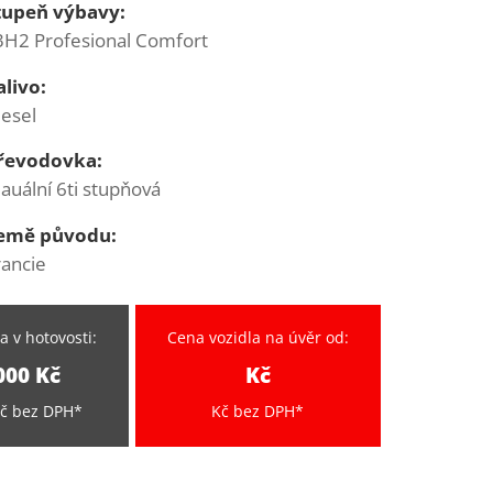
tupeň výbavy:
3H2 Profesional Comfort
alivo:
iesel
řevodovka:
auální 6ti stupňová
emě původu:
rancie
a v hotovosti:
Cena vozidla na úvěr
od:
000 Kč
Kč
Kč bez DPH*
Kč bez DPH*