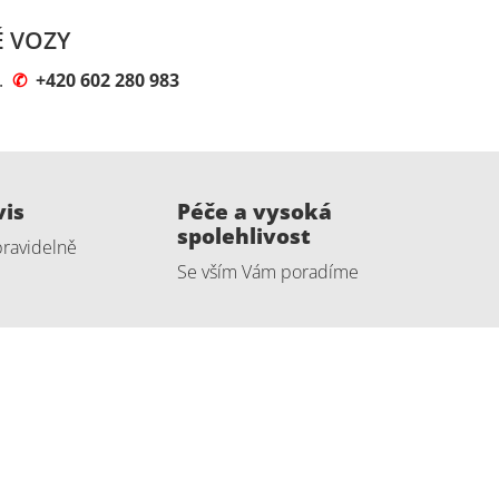
É VOZY
e.
✆
+420 602 280 983
vis
Péče a vysoká
spolehlivost
pravidelně
Se vším Vám poradíme