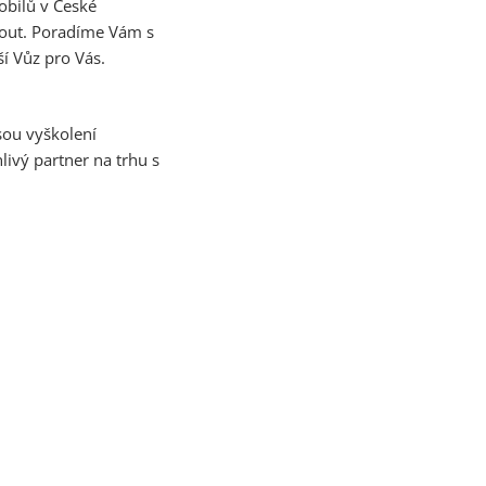
obilů v České
nout. Poradíme Vám s
í Vůz pro Vás.
sou vyškolení
ivý partner na trhu s