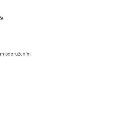
če
kým odpružením