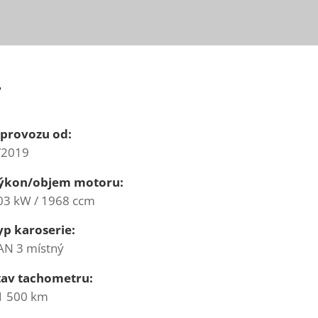
T
 provozu od:
/2019
ýkon/objem motoru:
03 kW / 1968 ccm
yp karoserie:
AN 3 místný
tav tachometru:
1 500 km