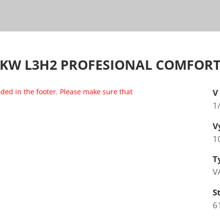
103KW L3H2 PROFESIONAL COMFOR
luded in the footer. Please make sure that
V
1
V
1
T
V
S
6